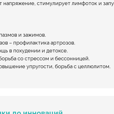
т напряжение, стимулирует лимфоток и зап
пазмов и зажимов.
вов – профилактика артрозов.
щь в похудении и детоксе.
борьба со стрессом и бессонницей.
повышение упругости, борьба с целлюлитом.
ики до инноваций.