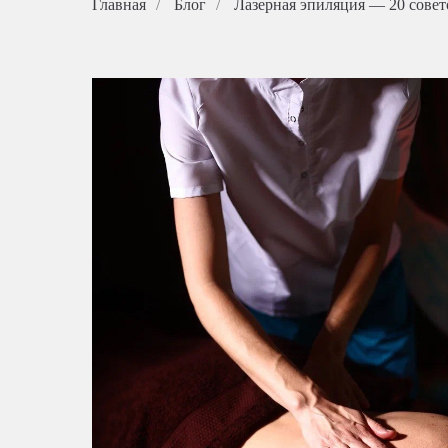
Главная
/
Блог
/
Лазерная эпиляция — 20 совет