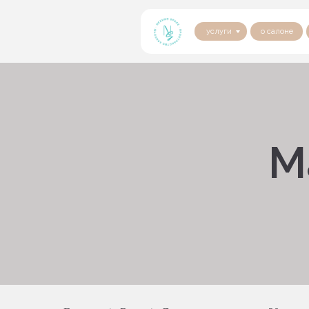
услуги
о салоне
М