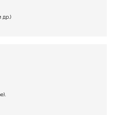
 др.)
e).